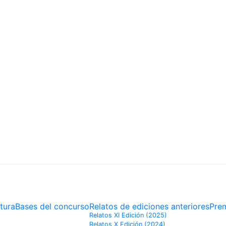
DORES
tura
Bases del concurso
Relatos de ediciones anteriores
Pre
Relatos XI Edición (2025)
Relatos X Edición (2024)