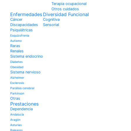
Terapia ocupacional
Otros cuidados
Enfermedades
Diversidad Funcional
Cáncer
Cognitiva
Discapacidades
Sensorial
Psiquiátricas
Esquizofrenia
Autismo
Raras
Renales
Sistema endocrino
Diabetes
Obesidad
Sistema nervioso
Alzheimer
Esclerosis
Parálisis cerebral
Parkinson
Otras
Prestaciones
Dependencia
Andalucía
Aragón
Asturias
Baleares