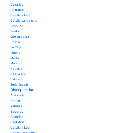
Canarias
Cantabria
Castilla y León
Castilla La Mancha
Cataluña
Ceuta
Extremadura
Galicia
La Rioja
Madrid
Melilla
Murcia
Navarra
País Vasco
Valencia
Toda España
Discapacidad
Andalucía
Aragón
Asturias
Baleares
Canarias
Cantabria
Castilla y León
Castilla La Mancha