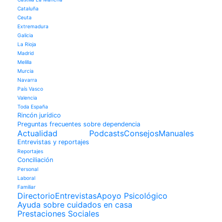
Cataluña
Ceuta
Extremadura
Galicia
La Rioja
Madrid
Melilla
Murcia
Navarra
País Vasco
Valencia
Toda España
Rincón jurídico
Preguntas frecuentes sobre dependencia
Actualidad
Podcasts
Consejos
Manuales
Entrevistas y reportajes
Reportajes
Conciliación
Personal
Laboral
Familiar
Directorio
Entrevistas
Apoyo Psicológico
Ayuda sobre cuidados en casa
Prestaciones Sociales