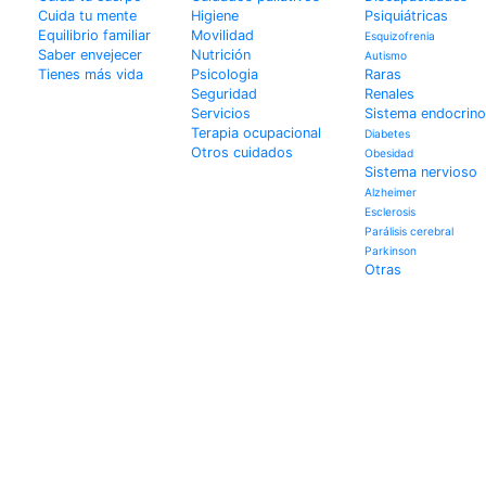
Cuida tu mente
Higiene
Psiquiátricas
Equilibrio familiar
Movilidad
Esquizofrenia
Saber envejecer
Nutrición
Autismo
Tienes más vida
Psicologia
Raras
Seguridad
Renales
Servicios
Sistema endocrino
Terapia ocupacional
Diabetes
Otros cuidados
Obesidad
Sistema nervioso
Alzheimer
Esclerosis
Parálisis cerebral
Parkinson
Otras