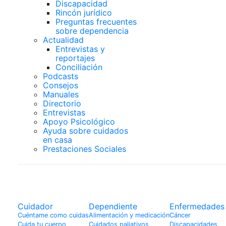
Discapacidad
Rincón jurídico
Preguntas frecuentes
sobre dependencia
Actualidad
Entrevistas y
reportajes
Conciliación
Podcasts
Consejos
Manuales
Directorio
Entrevistas
Apoyo Psicológico
Ayuda sobre cuidados
en casa
Prestaciones Sociales
DIRECTORIO DE INTER
Cuidador
Dependiente
Enfermedades
Cuéntame como cuidas
Alimentación y medicación
Cáncer
Cuida tu cuerpo
Cuidados paliativos
Discapacidades