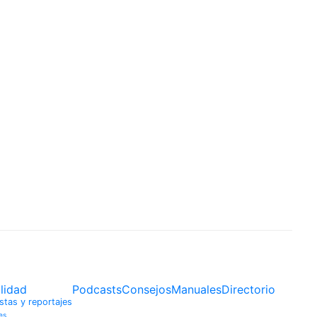
ONAS DEPENDIENTES
lidad
Podcasts
Consejos
Manuales
Directorio
stas y reportajes
es