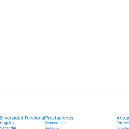
ÉS PARA CUIDADORES Y PERS
Diversidad Funcional
Prestaciones
Actua
Cognitiva
Dependencia
Entrevi
Sensorial
Andalucía
Reportaj