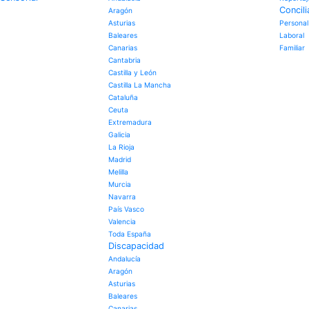
Concili
Aragón
Asturias
Personal
Baleares
Laboral
Canarias
Familiar
Cantabria
Castilla y León
Castilla La Mancha
Cataluña
Ceuta
Extremadura
Galicia
La Rioja
Madrid
Melilla
Murcia
Navarra
País Vasco
Valencia
Toda España
Discapacidad
Andalucía
Aragón
Asturias
Baleares
Canarias