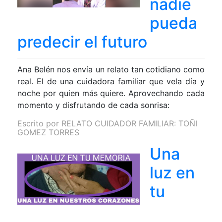
nadie
pueda
predecir el futuro
Ana Belén nos envía un relato tan cotidiano como
real. El de una cuidadora familiar que vela día y
noche por quien más quiere. Aprovechando cada
momento y disfrutando de cada sonrisa:
Escrito por
RELATO CUIDADOR FAMILIAR: TOÑI
GOMEZ TORRES
Una
luz en
tu