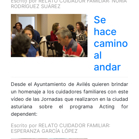
Escrito por
RELATO CUIDADOR FAMILIAR: NURIA
RODRÍGUEZ SUÁREZ
Se
hace
camino
al
andar
Desde el Ayuntamiento de Avilés quieren brindar
un homenaje a los cuidadores familiares con este
vídeo de las Jornadas que realizaron en la ciudad
asturiana sobre el programa Acting for
dependent:
Escrito por
RELATO CUIDADOR FAMILIAR:
ESPERANZA GARCÍA LÓPEZ