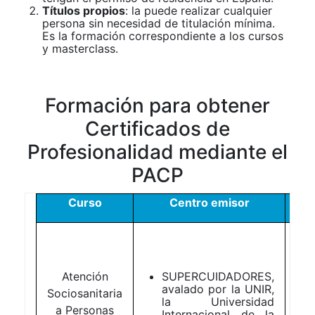
Títulos propios
: la puede realizar cualquier
persona sin necesidad de titulación mínima.
Es la formación correspondiente a los cursos
y masterclass.
Formación para obtener
Certificados de
Profesionalidad mediante el
PACP
Curso
Centro emisor
C
Atención
SUPERCUIDADORES,
avalado por la UNIR,
Sociosanitaria
la Universidad
a Personas
Internacional de la