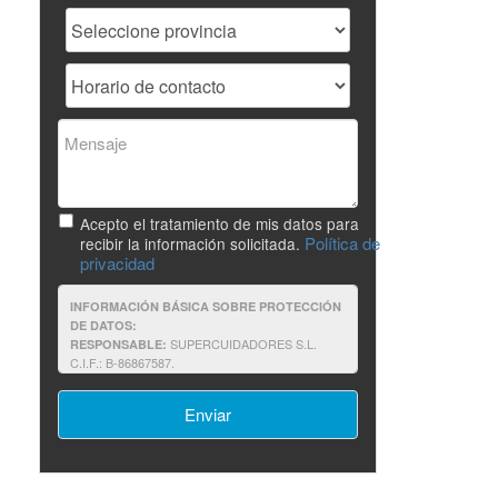
Acepto el tratamiento de mis datos para
Política de
recibir la información solicitada.
privacidad
INFORMACIÓN BÁSICA SOBRE PROTECCIÓN
DE DATOS:
SUPERCUIDADORES S.L.
RESPONSABLE:
C.I.F.: B-86867587.
Contestar a su solicitud de
FINALIDAD:
información y proporcionarle información
relacionada con formación impartida por
SUPERCUIDADORES.
Consentimiento del interesado.
LEGITIMACIÓN: