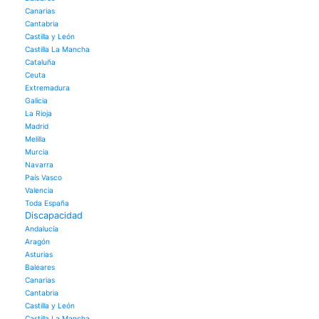
Canarias
Cantabria
Castilla y León
Castilla La Mancha
Cataluña
Ceuta
Extremadura
Galicia
La Rioja
Madrid
Melilla
Murcia
Navarra
País Vasco
Valencia
Toda España
Discapacidad
Andalucía
Aragón
Asturias
Baleares
Canarias
Cantabria
Castilla y León
Castilla La Mancha