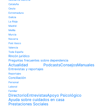
Cataluña
Ceuta
Extremadura
Galicia
La Rioja
Madrid
Melilla
Murcia
Navarra
País Vasco
Valencia
Toda España
Rincón jurídico
Preguntas frecuentes sobre dependencia
Actualidad
Podcasts
Consejos
Manuales
Entrevistas y reportajes
Reportajes
Conciliación
Personal
Laboral
Familiar
Directorio
Entrevistas
Apoyo Psicológico
Ayuda sobre cuidados en casa
Prestaciones Sociales