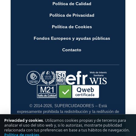
Política de Calidad
Política de Privacidad
Política de Cookies
Fondos Europeos y ayudas públicas
Contacto
© 2014-2026, SUPERCUIDADORES – Está
expresamente prohibida la redistribución y la redifusión de
todo o parte de los contenidos de SUPERCUIDADORES
Privacidad y cookies.
Utilizamos cookies propias y de terceros para
sin su previo y expreso consentimiento escrito.
analizar el uso del sitio web y, si lo autorizas, mostrarte publicidad
relacionada con tus preferencias en base a tus hábitos de navegación.
Política de cookies
.