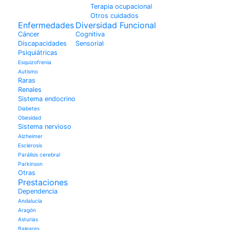
Terapia ocupacional
Otros cuidados
Enfermedades
Diversidad Funcional
Cáncer
Cognitiva
Discapacidades
Sensorial
Psiquiátricas
Esquizofrenia
Autismo
Raras
Renales
Sistema endocrino
Diabetes
Obesidad
Sistema nervioso
Alzheimer
Esclerosis
Parálisis cerebral
Parkinson
Otras
Prestaciones
Dependencia
Andalucía
Aragón
Asturias
Baleares