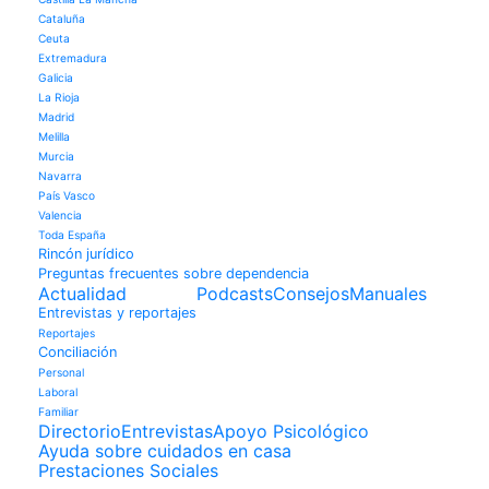
Cataluña
Ceuta
Extremadura
Galicia
La Rioja
Madrid
Melilla
Murcia
Navarra
País Vasco
Valencia
Toda España
Rincón jurídico
Preguntas frecuentes sobre dependencia
Actualidad
Podcasts
Consejos
Manuales
Entrevistas y reportajes
Reportajes
Conciliación
Personal
Laboral
Familiar
Directorio
Entrevistas
Apoyo Psicológico
Ayuda sobre cuidados en casa
Prestaciones Sociales