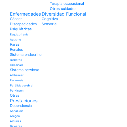
Terapia ocupacional
Otros cuidados
Enfermedades
Diversidad Funcional
Cáncer
Cognitiva
Discapacidades
Sensorial
Psiquiátricas
Esquizofrenia
Autismo
Raras
Renales
Sistema endocrino
Diabetes
Obesidad
Sistema nervioso
Alzheimer
Esclerosis
Parálisis cerebral
Parkinson
Otras
Prestaciones
Dependencia
Andalucía
Aragón
Asturias
Baleares