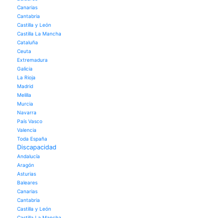
Canarias
Cantabria
Castilla y León
Castilla La Mancha
Cataluña
Ceuta
Extremadura
Galicia
La Rioja
Madrid
Melilla
Murcia
Navarra
País Vasco
Valencia
Toda España
Discapacidad
Andalucía
Aragón
Asturias
Baleares
Canarias
Cantabria
Castilla y León
Castilla La Mancha