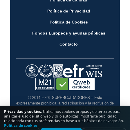
Política de Calidad
Política de Privacidad
Política de Cookies
Fondos Europeos y ayudas públicas
Contacto
© 2014-2026, SUPERCUIDADORES – Está
expresamente prohibida la redistribución y la redifusión de
todo o parte de los contenidos de SUPERCUIDADORES
Privacidad y cookies.
Utilizamos cookies propias y de terceros para
sin su previo y expreso consentimiento escrito.
analizar el uso del sitio web y, si lo autorizas, mostrarte publicidad
relacionada con tus preferencias en base a tus hábitos de navegación.
Política de cookies
.