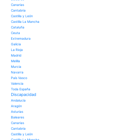
Canarias
Cantabria
Castilla y León
Castilla La Mancha
Cataluña
Ceuta
Extremadura
Galicia
La Rioja
Madrid
Melilla
Murcia
Navarra
País Vasco
Valencia
Toda España
Discapacidad
Andalucía
Aragón
Asturias
Baleares
Canarias
Cantabria
Castilla y León
Castilla La Mancha