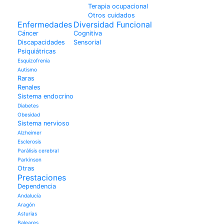
Terapia ocupacional
Otros cuidados
Enfermedades
Diversidad Funcional
Cáncer
Cognitiva
Discapacidades
Sensorial
Psiquiátricas
Esquizofrenia
Autismo
Raras
Renales
Sistema endocrino
Diabetes
Obesidad
Sistema nervioso
Alzheimer
Esclerosis
Parálisis cerebral
Parkinson
Otras
Prestaciones
Dependencia
Andalucía
Aragón
Asturias
Baleares