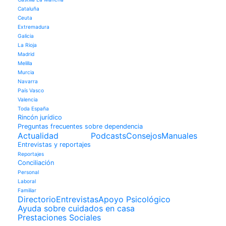
Cataluña
Ceuta
Extremadura
Galicia
La Rioja
Madrid
Melilla
Murcia
Navarra
País Vasco
Valencia
Toda España
Rincón jurídico
Preguntas frecuentes sobre dependencia
Actualidad
Podcasts
Consejos
Manuales
Entrevistas y reportajes
Reportajes
Conciliación
Personal
Laboral
Familiar
Directorio
Entrevistas
Apoyo Psicológico
Ayuda sobre cuidados en casa
Prestaciones Sociales