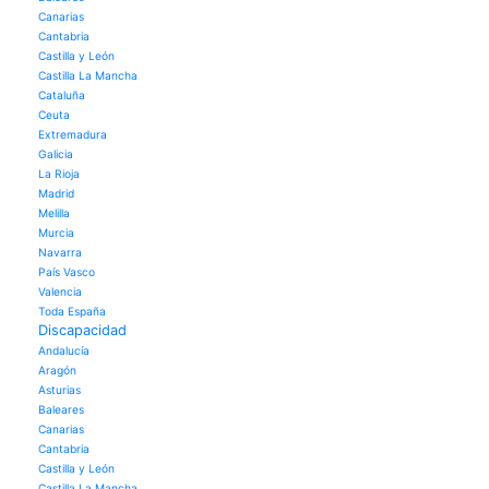
Canarias
Cantabria
Castilla y León
Castilla La Mancha
Cataluña
Ceuta
Extremadura
Galicia
La Rioja
Madrid
Melilla
Murcia
Navarra
País Vasco
Valencia
Toda España
Discapacidad
Andalucía
Aragón
Asturias
Baleares
Canarias
Cantabria
Castilla y León
Castilla La Mancha