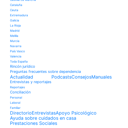
Cataluña
Ceuta
Extremadura
Galicia
La Rioja
Madrid
Melilla
Murcia
Navarra
País Vasco
Valencia
Toda España
Rincón jurídico
Preguntas frecuentes sobre dependencia
Actualidad
Podcasts
Consejos
Manuales
Entrevistas y reportajes
Reportajes
Conciliación
Personal
Laboral
Familiar
Directorio
Entrevistas
Apoyo Psicológico
Ayuda sobre cuidados en casa
Prestaciones Sociales