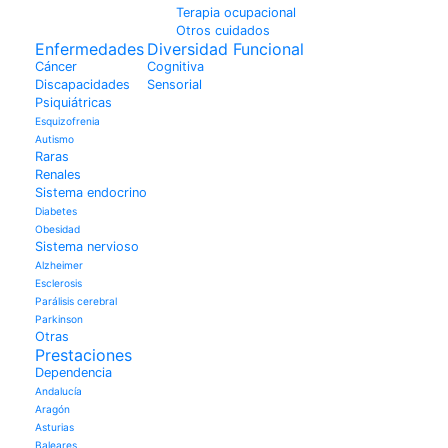
Terapia ocupacional
Otros cuidados
Enfermedades
Diversidad Funcional
Cáncer
Cognitiva
Discapacidades
Sensorial
Psiquiátricas
Esquizofrenia
Autismo
Raras
Renales
Sistema endocrino
Diabetes
Obesidad
Sistema nervioso
Alzheimer
Esclerosis
Parálisis cerebral
Parkinson
Otras
Prestaciones
Dependencia
Andalucía
Aragón
Asturias
Baleares