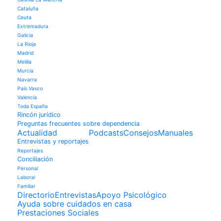
Cataluña
Ceuta
Extremadura
Galicia
La Rioja
Madrid
Melilla
Murcia
Navarra
País Vasco
Valencia
Toda España
Rincón jurídico
Preguntas frecuentes sobre dependencia
Actualidad
Podcasts
Consejos
Manuales
Entrevistas y reportajes
Reportajes
Conciliación
Personal
Laboral
Familiar
Directorio
Entrevistas
Apoyo Psicológico
Ayuda sobre cuidados en casa
Prestaciones Sociales