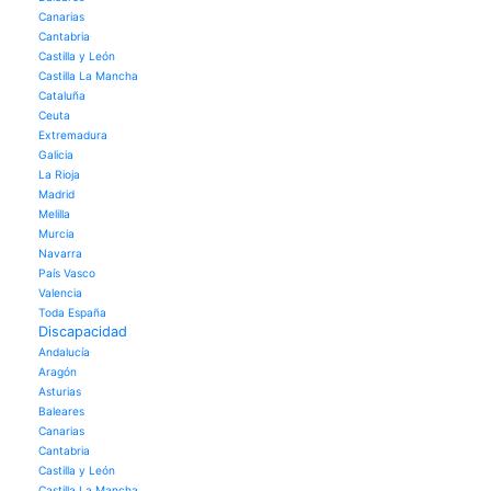
Canarias
Cantabria
Castilla y León
Castilla La Mancha
Cataluña
Ceuta
Extremadura
Galicia
La Rioja
Madrid
Melilla
Murcia
Navarra
País Vasco
Valencia
Toda España
Discapacidad
Andalucía
Aragón
Asturias
Baleares
Canarias
Cantabria
Castilla y León
Castilla La Mancha