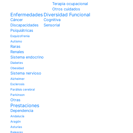
Terapia ocupacional
Otros cuidados
Enfermedades
Diversidad Funcional
Cáncer
Cognitiva
Discapacidades
Sensorial
Psiquiátricas
Esquizofrenia
Autismo
Raras
Renales
Sistema endocrino
Diabetes
Obesidad
Sistema nervioso
Alzheimer
Esclerosis
Parálisis cerebral
Parkinson
Otras
Prestaciones
Dependencia
Andalucía
Aragón
Asturias
Baleares