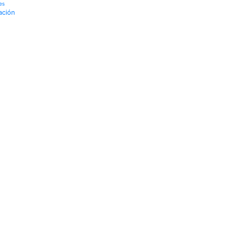
es
ación