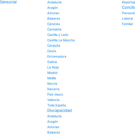
Sensorial
Andalucía
Reportaj
Concili
Aragón
Asturias
Personal
Baleares
Laboral
Canarias
Familiar
Cantabria
Castilla y León
Castilla La Mancha
Cataluña
Ceuta
Extremadura
Galicia
La Rioja
Madrid
Melilla
Murcia
Navarra
País Vasco
Valencia
Toda España
Discapacidad
Andalucía
Aragón
Asturias
Baleares