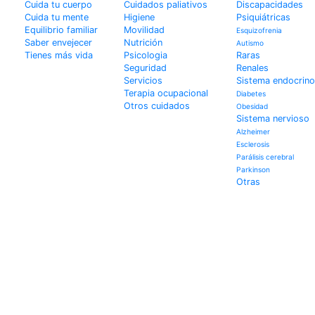
Cuida tu cuerpo
Cuidados paliativos
Discapacidades
Cuida tu mente
Higiene
Psiquiátricas
Equilibrio familiar
Movilidad
Esquizofrenia
Saber envejecer
Nutrición
Autismo
Tienes más vida
Psicologia
Raras
Seguridad
Renales
Servicios
Sistema endocrino
Terapia ocupacional
Diabetes
Otros cuidados
Obesidad
Sistema nervioso
Alzheimer
Esclerosis
Parálisis cerebral
Parkinson
Otras