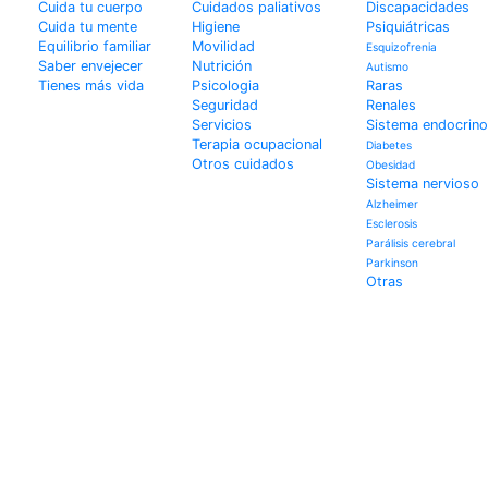
Cuida tu cuerpo
Cuidados paliativos
Discapacidades
Cuida tu mente
Higiene
Psiquiátricas
Equilibrio familiar
Movilidad
Esquizofrenia
Saber envejecer
Nutrición
Autismo
Tienes más vida
Psicologia
Raras
Seguridad
Renales
Servicios
Sistema endocrino
Terapia ocupacional
Diabetes
Otros cuidados
Obesidad
Sistema nervioso
Alzheimer
Esclerosis
Parálisis cerebral
Parkinson
Otras