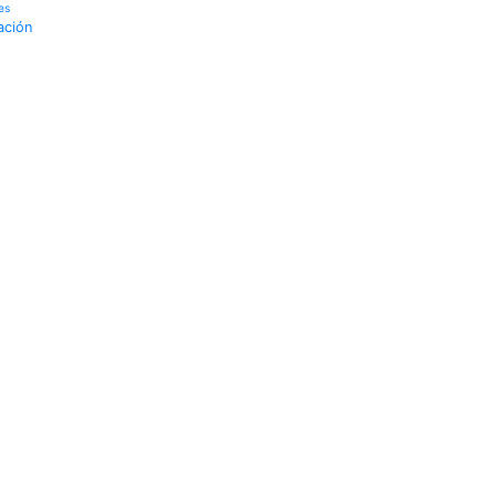
es
ación