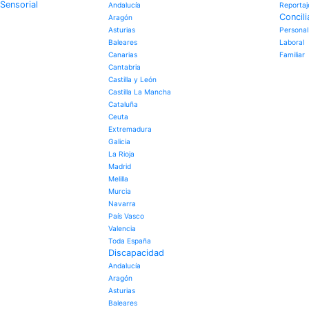
Sensorial
Andalucía
Reportaj
Concili
Aragón
Asturias
Personal
Baleares
Laboral
Canarias
Familiar
Cantabria
Castilla y León
Castilla La Mancha
Cataluña
Ceuta
Extremadura
Galicia
La Rioja
Madrid
Melilla
Murcia
Navarra
País Vasco
Valencia
Toda España
Discapacidad
Andalucía
Aragón
Asturias
Baleares