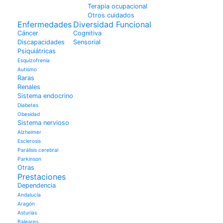
Terapia ocupacional
Otros cuidados
Enfermedades
Diversidad Funcional
Cáncer
Cognitiva
Discapacidades
Sensorial
Psiquiátricas
Esquizofrenia
Autismo
Raras
Renales
Sistema endocrino
Diabetes
Obesidad
Sistema nervioso
Alzheimer
Esclerosis
Parálisis cerebral
Parkinson
Otras
Prestaciones
Dependencia
Andalucía
Aragón
Asturias
Baleares