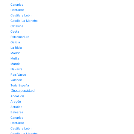
Canarias
Cantabria
Castilla y León
Castilla La Mancha
Cataluña
Ceuta
Extremadura
Galicia
La Rioja
Madrid
Melilla
Murcia
Navarra
País Vasco
Valencia
Toda España
Discapacidad
Andalucía
Aragón
Asturias
Baleares
Canarias
Cantabria
Castilla y León
Castilla La Mancha