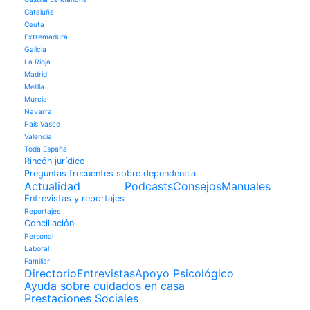
Cataluña
Ceuta
Extremadura
Galicia
La Rioja
Madrid
Melilla
Murcia
Navarra
País Vasco
Valencia
Toda España
Rincón jurídico
Preguntas frecuentes sobre dependencia
Actualidad
Podcasts
Consejos
Manuales
Entrevistas y reportajes
Reportajes
Conciliación
Personal
Laboral
Familiar
Directorio
Entrevistas
Apoyo Psicológico
Ayuda sobre cuidados en casa
Prestaciones Sociales