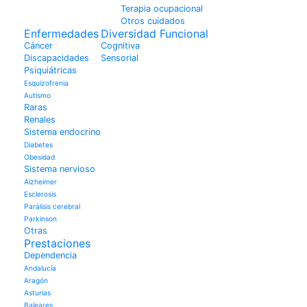
Terapia ocupacional
Otros cuidados
Enfermedades
Diversidad Funcional
Cáncer
Cognitiva
Discapacidades
Sensorial
Psiquiátricas
Esquizofrenia
Autismo
Raras
Renales
Sistema endocrino
Diabetes
Obesidad
Sistema nervioso
Alzheimer
Esclerosis
Parálisis cerebral
Parkinson
Otras
Prestaciones
Dependencia
Andalucía
Aragón
Asturias
Baleares