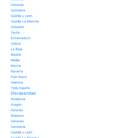
Canarias
Cantabria
Castilla y León
Castilla La Mancha
Cataluña
Ceuta
Extremadura
Galicia
La Rioja
Madrid
Melilla
Murcia
Navarra
País Vasco
Valencia
Toda España
Discapacidad
Andalucía
Aragón
Asturias
Baleares
Canarias
Cantabria
Castilla y León
Castilla La Mancha