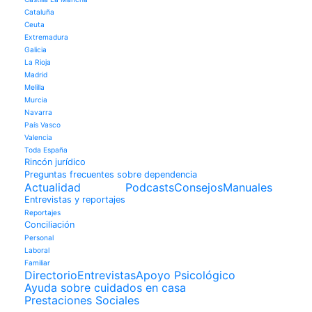
Cataluña
Ceuta
Extremadura
Galicia
La Rioja
Madrid
Melilla
Murcia
Navarra
País Vasco
Valencia
Toda España
Rincón jurídico
Preguntas frecuentes sobre dependencia
Actualidad
Podcasts
Consejos
Manuales
Entrevistas y reportajes
Reportajes
Conciliación
Personal
Laboral
Familiar
Directorio
Entrevistas
Apoyo Psicológico
Ayuda sobre cuidados en casa
Prestaciones Sociales