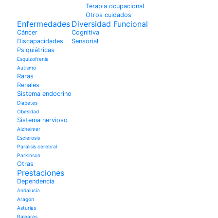
Terapia ocupacional
Otros cuidados
Enfermedades
Diversidad Funcional
Cáncer
Cognitiva
Discapacidades
Sensorial
Psiquiátricas
Esquizofrenia
Autismo
Raras
Renales
Sistema endocrino
Diabetes
Obesidad
Sistema nervioso
Alzheimer
Esclerosis
Parálisis cerebral
Parkinson
Otras
Prestaciones
Dependencia
Andalucía
Aragón
Asturias
Baleares