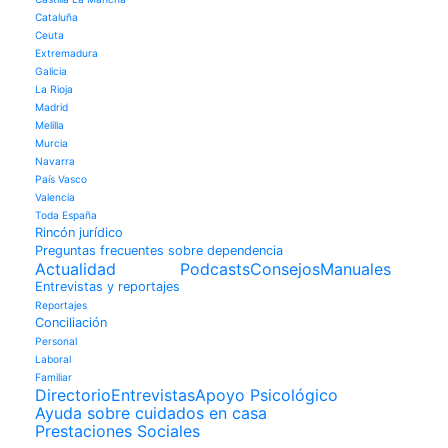
Cataluña
Ceuta
Extremadura
Galicia
La Rioja
Madrid
Melilla
Murcia
Navarra
País Vasco
Valencia
Toda España
Rincón jurídico
Preguntas frecuentes sobre dependencia
Actualidad
Podcasts
Consejos
Manuales
Entrevistas y reportajes
Reportajes
Conciliación
Personal
Laboral
Familiar
Directorio
Entrevistas
Apoyo Psicológico
Ayuda sobre cuidados en casa
Prestaciones Sociales