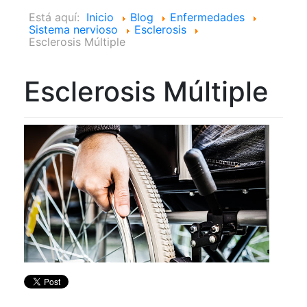
Está aquí:
Inicio
Blog
Enfermedades
Sistema nervioso
Esclerosis
Esclerosis Múltiple
Esclerosis Múltiple