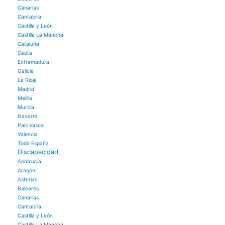
Canarias
Cantabria
Castilla y León
Castilla La Mancha
Cataluña
Ceuta
Extremadura
Galicia
La Rioja
Madrid
Melilla
Murcia
Navarra
País Vasco
Valencia
Toda España
Discapacidad
Andalucía
Aragón
Asturias
Baleares
Canarias
Cantabria
Castilla y León
Castilla La Mancha