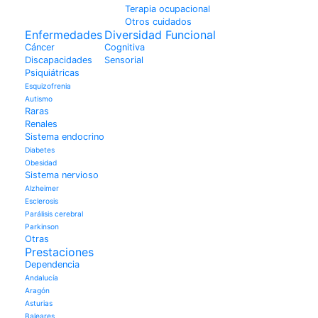
Terapia ocupacional
Otros cuidados
Enfermedades
Diversidad Funcional
Cáncer
Cognitiva
Discapacidades
Sensorial
Psiquiátricas
Esquizofrenia
Autismo
Raras
Renales
Sistema endocrino
Diabetes
Obesidad
Sistema nervioso
Alzheimer
Esclerosis
Parálisis cerebral
Parkinson
Otras
Prestaciones
Dependencia
Andalucía
Aragón
Asturias
Baleares