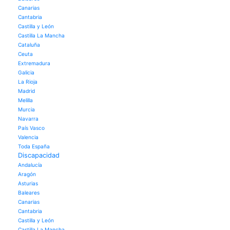
Canarias
Cantabria
Castilla y León
Castilla La Mancha
Cataluña
Ceuta
Extremadura
Galicia
La Rioja
Madrid
Melilla
Murcia
Navarra
País Vasco
Valencia
Toda España
Discapacidad
Andalucía
Aragón
Asturias
Baleares
Canarias
Cantabria
Castilla y León
Castilla La Mancha