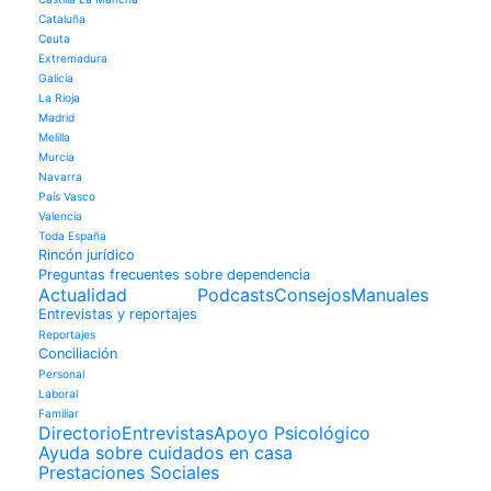
Cataluña
Ceuta
Extremadura
Galicia
La Rioja
Madrid
Melilla
Murcia
Navarra
País Vasco
Valencia
Toda España
Rincón jurídico
Preguntas frecuentes sobre dependencia
Actualidad
Podcasts
Consejos
Manuales
Entrevistas y reportajes
Reportajes
Conciliación
Personal
Laboral
Familiar
Directorio
Entrevistas
Apoyo Psicológico
Ayuda sobre cuidados en casa
Prestaciones Sociales