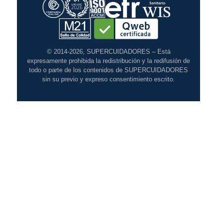
© 2014-2026, SUPERCUIDADORES – Está
expresamente prohibida la redistribución y la redifusión de
todo o parte de los contenidos de SUPERCUIDADORES
sin su previo y expreso consentimiento escrito.