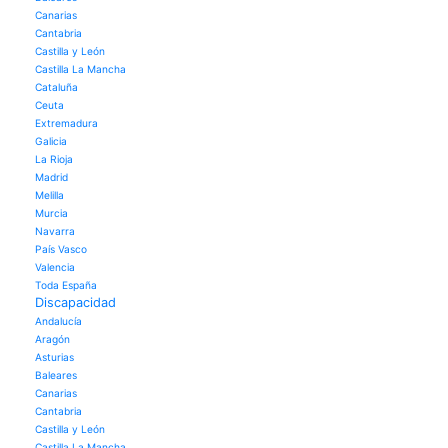
Canarias
Cantabria
Castilla y León
Castilla La Mancha
Cataluña
Ceuta
Extremadura
Galicia
La Rioja
Madrid
Melilla
Murcia
Navarra
País Vasco
Valencia
Toda España
Discapacidad
Andalucía
Aragón
Asturias
Baleares
Canarias
Cantabria
Castilla y León
Castilla La Mancha