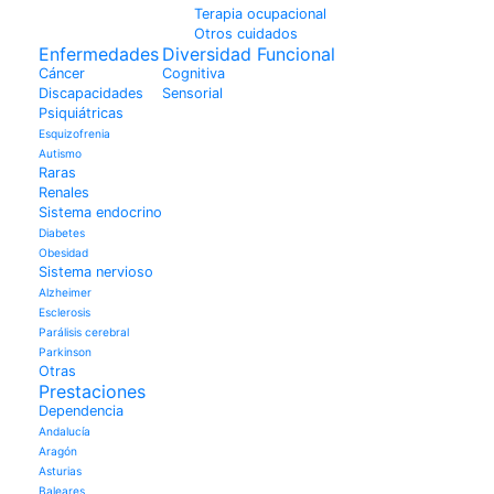
Terapia ocupacional
Otros cuidados
Enfermedades
Diversidad Funcional
Cáncer
Cognitiva
Discapacidades
Sensorial
Psiquiátricas
Esquizofrenia
Autismo
Raras
Renales
Sistema endocrino
Diabetes
Obesidad
Sistema nervioso
Alzheimer
Esclerosis
Parálisis cerebral
Parkinson
Otras
Prestaciones
Dependencia
Andalucía
Aragón
Asturias
Baleares