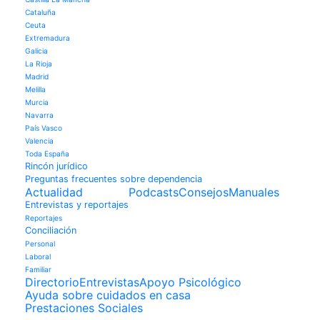
Cataluña
Ceuta
Extremadura
Galicia
La Rioja
Madrid
Melilla
Murcia
Navarra
País Vasco
Valencia
Toda España
Rincón jurídico
Preguntas frecuentes sobre dependencia
Actualidad
Podcasts
Consejos
Manuales
Entrevistas y reportajes
Reportajes
Conciliación
Personal
Laboral
Familiar
Directorio
Entrevistas
Apoyo Psicológico
Ayuda sobre cuidados en casa
Prestaciones Sociales