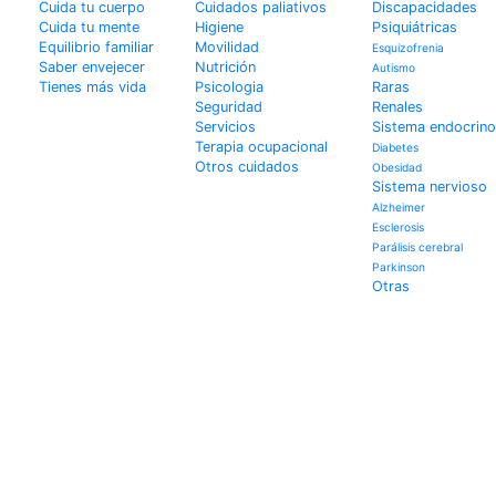
Cuida tu cuerpo
Cuidados paliativos
Discapacidades
Cuida tu mente
Higiene
Psiquiátricas
Equilibrio familiar
Movilidad
Esquizofrenia
Saber envejecer
Nutrición
Autismo
Tienes más vida
Psicologia
Raras
Seguridad
Renales
Servicios
Sistema endocrino
Terapia ocupacional
Diabetes
Otros cuidados
Obesidad
Sistema nervioso
Alzheimer
Esclerosis
Parálisis cerebral
Parkinson
Otras