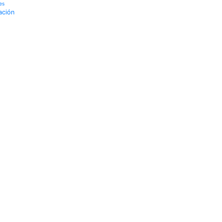
es
ación