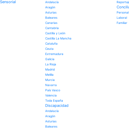
Sensorial
Andalucía
Reportaj
Concili
Aragón
Asturias
Personal
Baleares
Laboral
Canarias
Familiar
Cantabria
Castilla y León
Castilla La Mancha
Cataluña
Ceuta
Extremadura
Galicia
La Rioja
Madrid
Melilla
Murcia
Navarra
País Vasco
Valencia
Toda España
Discapacidad
Andalucía
Aragón
Asturias
Baleares