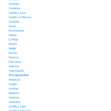
Canarias
Cantabria
Castilla y León
Castilla La Mancha
Cataluña
Ceuta
Extremadura
Galicia
La Rioja
Madrid
Melilla
Murcia
Navarra
País Vasco
Valencia
Toda España
Discapacidad
Andalucía
Aragón
Asturias
Baleares
Canarias
Cantabria
Castilla y León
Castilla La Mancha