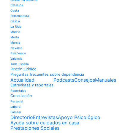
Cataluña
Ceuta
Extremadura
Galicia
La Rioja
Madrid
Melilla
Murcia
Navarra
País Vasco
Valencia
Toda España
Rincón jurídico
Preguntas frecuentes sobre dependencia
Actualidad
Podcasts
Consejos
Manuales
Entrevistas y reportajes
Reportajes
Conciliación
Personal
Laboral
Familiar
Directorio
Entrevistas
Apoyo Psicológico
Ayuda sobre cuidados en casa
Prestaciones Sociales