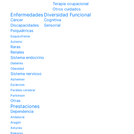
Terapia ocupacional
Otros cuidados
Enfermedades
Diversidad Funcional
Cáncer
Cognitiva
Discapacidades
Sensorial
Psiquiátricas
Esquizofrenia
Autismo
Raras
Renales
Sistema endocrino
Diabetes
Obesidad
Sistema nervioso
Alzheimer
Esclerosis
Parálisis cerebral
Parkinson
Otras
Prestaciones
Dependencia
Andalucía
Aragón
Asturias
Baleares