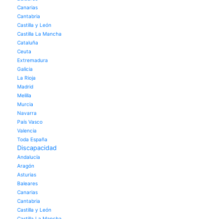
Canarias
Cantabria
Castilla y León
Castilla La Mancha
Cataluña
Ceuta
Extremadura
Galicia
La Rioja
Madrid
Melilla
Murcia
Navarra
País Vasco
Valencia
Toda España
Discapacidad
Andalucía
Aragón
Asturias
Baleares
Canarias
Cantabria
Castilla y León
Castilla La Mancha