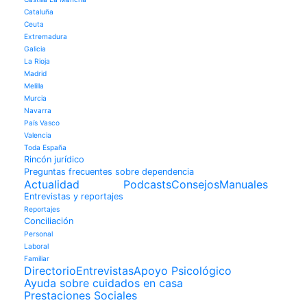
Cataluña
Ceuta
Extremadura
Galicia
La Rioja
Madrid
Melilla
Murcia
Navarra
País Vasco
Valencia
Toda España
Rincón jurídico
Preguntas frecuentes sobre dependencia
Actualidad
Podcasts
Consejos
Manuales
Entrevistas y reportajes
Reportajes
Conciliación
Personal
Laboral
Familiar
Directorio
Entrevistas
Apoyo Psicológico
Ayuda sobre cuidados en casa
Prestaciones Sociales