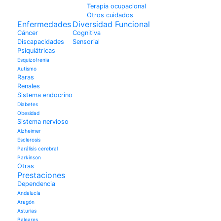
Terapia ocupacional
Otros cuidados
Enfermedades
Diversidad Funcional
Cáncer
Cognitiva
Discapacidades
Sensorial
Psiquiátricas
Esquizofrenia
Autismo
Raras
Renales
Sistema endocrino
Diabetes
Obesidad
Sistema nervioso
Alzheimer
Esclerosis
Parálisis cerebral
Parkinson
Otras
Prestaciones
Dependencia
Andalucía
Aragón
Asturias
Baleares