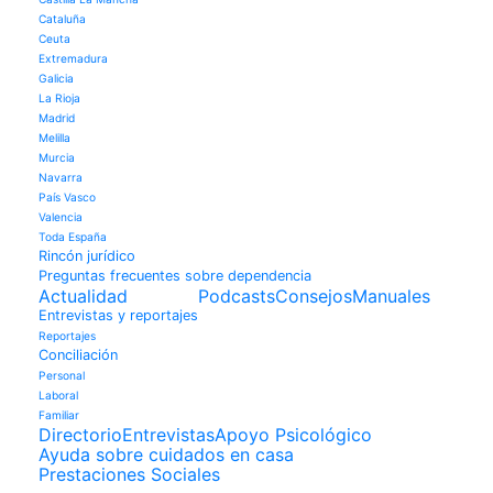
Cataluña
Ceuta
Extremadura
Galicia
La Rioja
Madrid
Melilla
Murcia
Navarra
País Vasco
Valencia
Toda España
Rincón jurídico
Preguntas frecuentes sobre dependencia
Actualidad
Podcasts
Consejos
Manuales
Entrevistas y reportajes
Reportajes
Conciliación
Personal
Laboral
Familiar
Directorio
Entrevistas
Apoyo Psicológico
Ayuda sobre cuidados en casa
Prestaciones Sociales