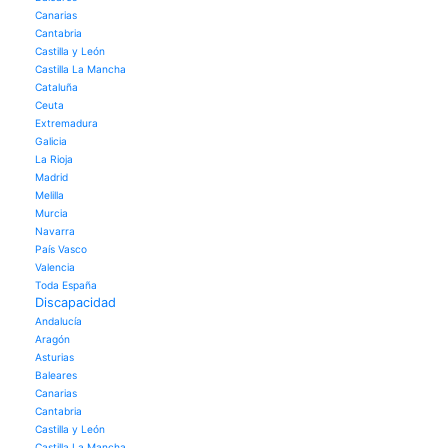
Canarias
Cantabria
Castilla y León
Castilla La Mancha
Cataluña
Ceuta
Extremadura
Galicia
La Rioja
Madrid
Melilla
Murcia
Navarra
País Vasco
Valencia
Toda España
Discapacidad
Andalucía
Aragón
Asturias
Baleares
Canarias
Cantabria
Castilla y León
Castilla La Mancha