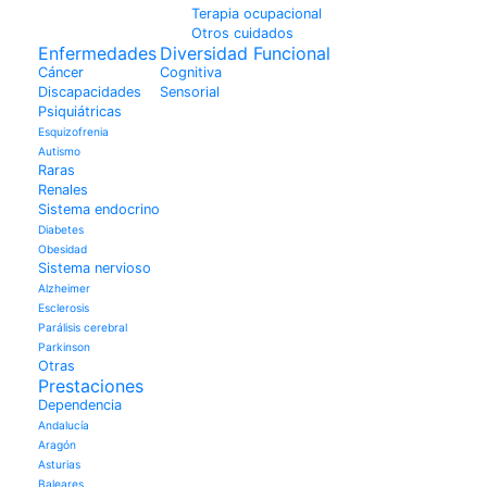
Terapia ocupacional
Otros cuidados
Enfermedades
Diversidad Funcional
Cáncer
Cognitiva
Discapacidades
Sensorial
Psiquiátricas
Esquizofrenia
Autismo
Raras
Renales
Sistema endocrino
Diabetes
Obesidad
Sistema nervioso
Alzheimer
Esclerosis
Parálisis cerebral
Parkinson
Otras
Prestaciones
Dependencia
Andalucía
Aragón
Asturias
Baleares