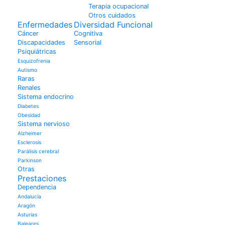
Terapia ocupacional
Otros cuidados
Enfermedades
Diversidad Funcional
Cáncer
Cognitiva
Discapacidades
Sensorial
Psiquiátricas
Esquizofrenia
Autismo
Raras
Renales
Sistema endocrino
Diabetes
Obesidad
Sistema nervioso
Alzheimer
Esclerosis
Parálisis cerebral
Parkinson
Otras
Prestaciones
Dependencia
Andalucía
Aragón
Asturias
Baleares