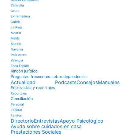
Cataluña
Ceuta
Extremadura
Galicia
La Rioja
Madrid
Melilla
Murcia
Navarra
País Vasco
Valencia
Toda España
Rincón jurídico
Preguntas frecuentes sobre dependencia
Actualidad
Podcasts
Consejos
Manuales
Entrevistas y reportajes
Reportajes
Conciliación
Personal
Laboral
Familiar
Directorio
Entrevistas
Apoyo Psicológico
Ayuda sobre cuidados en casa
Prestaciones Sociales