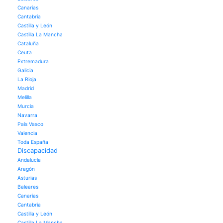
Canarias
Cantabria
Castilla y León
Castilla La Mancha
Cataluña
Ceuta
Extremadura
Galicia
La Rioja
Madrid
Melilla
Murcia
Navarra
País Vasco
Valencia
Toda España
Discapacidad
Andalucía
Aragón
Asturias
Baleares
Canarias
Cantabria
Castilla y León
Castilla La Mancha