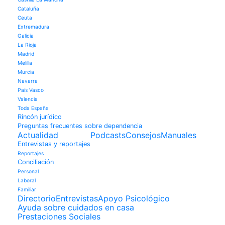
Cataluña
Ceuta
Extremadura
Galicia
La Rioja
Madrid
Melilla
Murcia
Navarra
País Vasco
Valencia
Toda España
Rincón jurídico
Preguntas frecuentes sobre dependencia
Actualidad
Podcasts
Consejos
Manuales
Entrevistas y reportajes
Reportajes
Conciliación
Personal
Laboral
Familiar
Directorio
Entrevistas
Apoyo Psicológico
Ayuda sobre cuidados en casa
Prestaciones Sociales