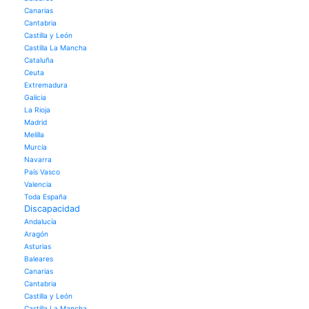
Canarias
Cantabria
Castilla y León
Castilla La Mancha
Cataluña
Ceuta
Extremadura
Galicia
La Rioja
Madrid
Melilla
Murcia
Navarra
País Vasco
Valencia
Toda España
Discapacidad
Andalucía
Aragón
Asturias
Baleares
Canarias
Cantabria
Castilla y León
Castilla La Mancha