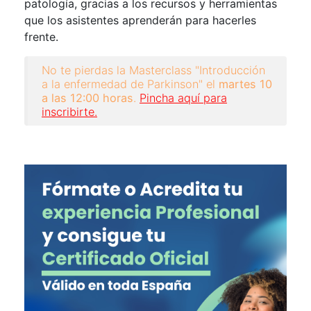
patología, gracias a los recursos y herramientas
que los asistentes aprenderán para hacerles
frente.
No te pierdas la Masterclass "Introducción
a la enfermedad de Parkinson" el
martes 10
a las 12:00 horas
.
Pincha aquí para
inscribirte
.