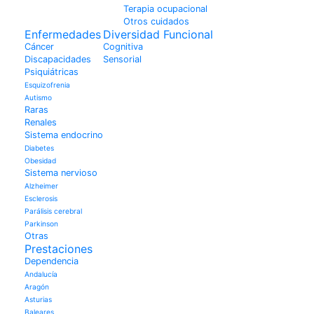
Terapia ocupacional
Otros cuidados
Enfermedades
Diversidad Funcional
Cáncer
Cognitiva
Discapacidades
Sensorial
Psiquiátricas
Esquizofrenia
Autismo
Raras
Renales
Sistema endocrino
Diabetes
Obesidad
Sistema nervioso
Alzheimer
Esclerosis
Parálisis cerebral
Parkinson
Otras
Prestaciones
Dependencia
Andalucía
Aragón
Asturias
Baleares