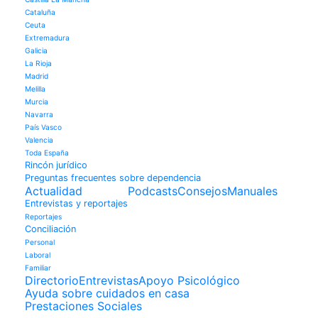
Cataluña
Ceuta
Extremadura
Galicia
La Rioja
Madrid
Melilla
Murcia
Navarra
País Vasco
Valencia
Toda España
Rincón jurídico
Preguntas frecuentes sobre dependencia
Actualidad
Podcasts
Consejos
Manuales
Entrevistas y reportajes
Reportajes
Conciliación
Personal
Laboral
Familiar
Directorio
Entrevistas
Apoyo Psicológico
Ayuda sobre cuidados en casa
Prestaciones Sociales