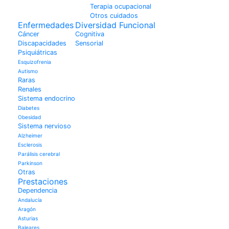
Terapia ocupacional
Otros cuidados
Enfermedades
Diversidad Funcional
Cáncer
Cognitiva
Discapacidades
Sensorial
Psiquiátricas
Esquizofrenia
Autismo
Raras
Renales
Sistema endocrino
Diabetes
Obesidad
Sistema nervioso
Alzheimer
Esclerosis
Parálisis cerebral
Parkinson
Otras
Prestaciones
Dependencia
Andalucía
Aragón
Asturias
Baleares