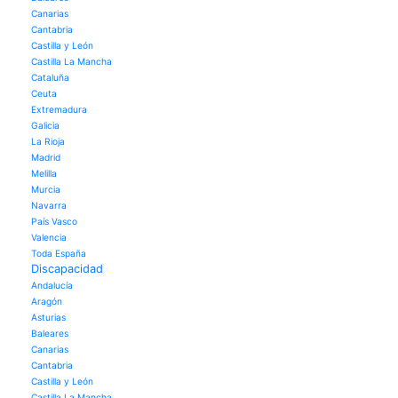
Canarias
Cantabria
Castilla y León
Castilla La Mancha
Cataluña
Ceuta
Extremadura
Galicia
La Rioja
Madrid
Melilla
Murcia
Navarra
País Vasco
Valencia
Toda España
Discapacidad
Andalucía
Aragón
Asturias
Baleares
Canarias
Cantabria
Castilla y León
Castilla La Mancha