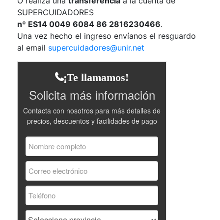
O realiza una
transferencia
a la cuenta de
SUPERCUIDADORES
nº ES14 0049 6084 86 2816230466
.
Una vez hecho el ingreso envíanos el resguardo
al email
supercuidadores@unir.net
¡Te llamamos!
Solicita más información
Contacta con nosotros para más detalles de
precios, descuentos y facilidades de pago