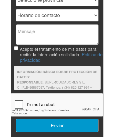
Acepto el tratamiento de mis datos para
Política de
recibir la información solicitada.
privacidad
INFORMACIÓN BÁSICA SOBRE PROTECCIÓN DE
DATOS:
SUPERCUIDADORES S.L.
RESPONSABLE:
C.I.F.:B-86867587, Teléfonos: (+34) 625 127 984 –
625 187 803, e-mail:supercuidadores@unir.net
Solicitantes de información: contestar a
FINALIDAD:
su solicitud de información, así como proporcionarle
cualquier otra relacionada que pudiera resultar de su
interés relativa a formación impartida por
SUPERCUIDADORES.
Consentimiento del interesado.
LEGITIMACIÓN:
No comunicamos sus datos fuera
DESTINATARIOS:
de nuestra organización o empresas afines.
Podrá ejercer sus derechos consulte la