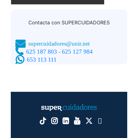
DERECHOS:
información adicional.
Puede consultar la
INFORMACIÓN ADICIONAL:
información adicional y detallada sobre
Política de
privacidad
Contacta con SUPERCUIDADORES
supercuidadores@unir.net
625 187 803
-
625 127 984
653 113 111