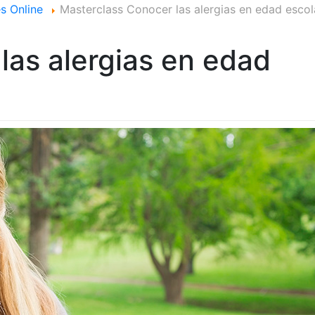
s Online
Masterclass Conocer las alergias en edad escol
las alergias en edad