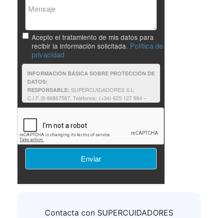
Acepto el tratamiento de mis datos para
Política de
recibir la información solicitada.
privacidad
INFORMACIÓN BÁSICA SOBRE PROTECCIÓN DE
DATOS:
SUPERCUIDADORES S.L.
RESPONSABLE:
C.I.F.:B-86867587, Teléfonos: (+34) 625 127 984 –
625 187 803, e-mail:supercuidadores@unir.net
Solicitantes de información: contestar a
FINALIDAD:
su solicitud de información, así como proporcionarle
cualquier otra relacionada que pudiera resultar de su
interés relativa a formación impartida por
SUPERCUIDADORES.
Consentimiento del interesado.
LEGITIMACIÓN:
No comunicamos sus datos fuera
DESTINATARIOS:
de nuestra organización o empresas afines.
Podrá ejercer sus derechos consulte la
DERECHOS:
información adicional.
Puede consultar la
INFORMACIÓN ADICIONAL:
información adicional y detallada sobre
Política de
privacidad
Contacta con SUPERCUIDADORES