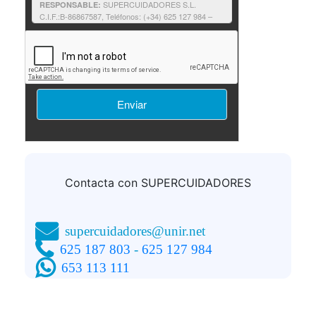
SUPERCUIDADORES S.L.
RESPONSABLE:
C.I.F.:B-86867587, Teléfonos: (+34) 625 127 984 –
625 187 803, e-mail:supercuidadores@unir.net
Solicitantes de información: contestar a
FINALIDAD:
su solicitud de información, así como proporcionarle
cualquier otra relacionada que pudiera resultar de su
interés relativa a formación impartida por
SUPERCUIDADORES.
Consentimiento del interesado.
LEGITIMACIÓN:
No comunicamos sus datos fuera
DESTINATARIOS:
de nuestra organización o empresas afines.
Podrá ejercer sus derechos consulte la
DERECHOS:
información adicional.
Puede consultar la
INFORMACIÓN ADICIONAL:
información adicional y detallada sobre
Política de
privacidad
Contacta con SUPERCUIDADORES
supercuidadores@unir.net
625 187 803
-
625 127 984
653 113 111