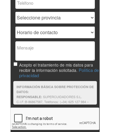
Acepto el tratamiento de mis datos para
Política de
recibir la información solicitada.
privacidad
INFORMACIÓN BÁSICA SOBRE PROTECCIÓN DE
DATOS:
SUPERCUIDADORES S.L.
RESPONSABLE:
C.I.F.:B-86867587, Teléfonos: (+34) 625 127 984 –
625 187 803, e-mail:supercuidadores@unir.net
Solicitantes de información: contestar a
FINALIDAD:
su solicitud de información, así como proporcionarle
cualquier otra relacionada que pudiera resultar de su
interés relativa a formación impartida por
SUPERCUIDADORES.