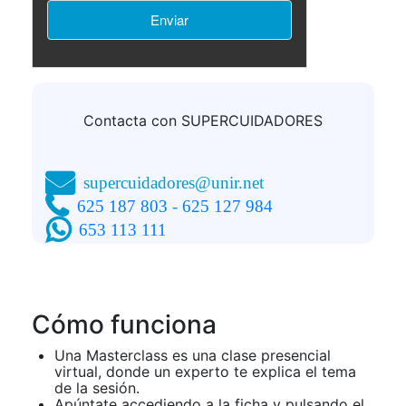
Consentimiento del interesado.
LEGITIMACIÓN:
No comunicamos sus datos fuera
DESTINATARIOS:
de nuestra organización o empresas afines.
Podrá ejercer sus derechos consulte la
DERECHOS:
información adicional.
Puede consultar la
INFORMACIÓN ADICIONAL:
información adicional y detallada sobre
Política de
privacidad
Contacta con SUPERCUIDADORES
supercuidadores@unir.net
625 187 803
-
625 127 984
653 113 111
Cómo funciona
Una Masterclass es una clase presencial
virtual, donde un experto te explica el tema
de la sesión.
Apúntate accediendo a la ficha y pulsando el