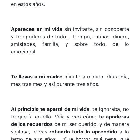
en estos años.
Apareces en mi vida
sin invitarte, sin conocerte
y te apoderas de todo... Tiempo, rutinas, dinero,
amistades, familia
,
y
sobre todo, de lo
emocional.
Te llevas a mi madre
minuto a minuto, dí
a a día,
mes tras mes y así
durante tres años.
Al principio te aparté de mi vida
, te ignoraba, no
te quería en ella.
Veía y veo cómo
te apoderas
de los recuerdos
de mi ser querido, y de manera
sigilosa, le vas
robando todo lo aprendido
a lo
largo de sus años… ¡Qué horror, qué pena,
qué