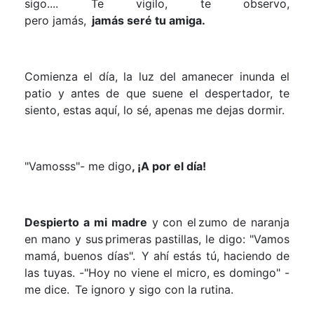
sigo.... Te vigilo, te observo,
pero
jamás,
jamás
seré tu amiga.
Comienza el día, la luz del amanec
er inunda el
patio y antes de que
suene el despertador, te
siento, estas aquí, lo sé, apenas me dejas dormir.
"
Vamosss
"- me digo
, ¡A por el día!
Despierto a mi madre
y con el zumo de naranja
en mano y sus primeras pastillas,
le digo: "Vamos
mamá, buenos días".
Y ahí estás tú, haciendo de
las tuyas.
-
"Hoy no viene el micro, es domingo" -
me dice.
Te ignoro y sigo con la rutina.