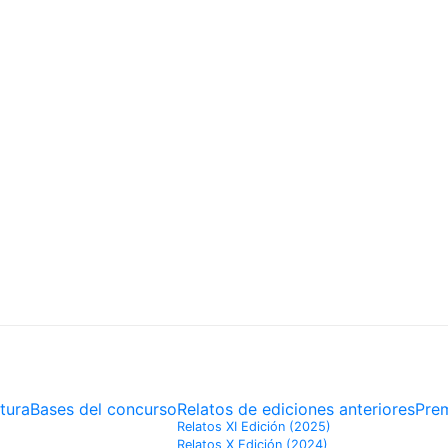
DORES
tura
Bases del concurso
Relatos de ediciones anteriores
Pre
Relatos XI Edición (2025)
Relatos X Edición (2024)