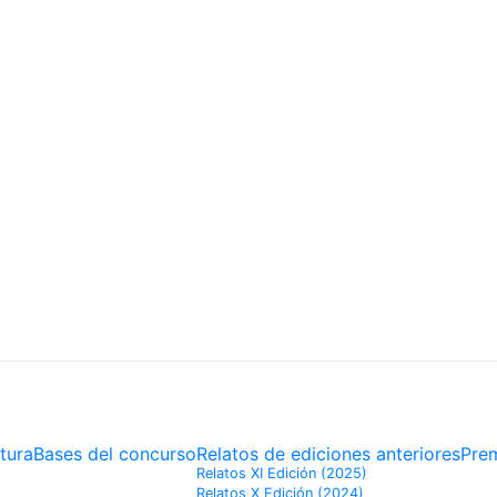
DORES
tura
Bases del concurso
Relatos de ediciones anteriores
Pre
Relatos XI Edición (2025)
Relatos X Edición (2024)