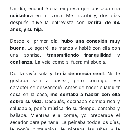
Un día, encontré una empresa que buscaba una
cuidadora
en mi zona. Me inscribí y, dos días
después, tuve la entrevista con
Dorita, de 94
años, y su hija
.
Desde el primer día,
hubo una conexión muy
buena.
Le agarré las manos y hablé con ella con
una sonrisa,
transmitiendo tranquilidad y
confianza.
La veía como si fuera mi abuela.
Dorita vivía sola y
tenía demencia senil.
No le
gustaba salir a pasear, pero conmigo ese
carácter se desvaneció. Antes de hacer cualquier
cosa en la casa,
me sentaba a hablar con ella
sobre su vida.
Después, cocinaba comida rica y
saludable, ponía música de su tiempo, cantaba y
bailaba. Mientras ella comía, yo preparaba el
secador para peinarla. La peinaba todos los días,
le ponía pintalabios, le pintaba las uñas y
la