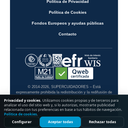
Política de Privacidad
Política de Cookies
Fondos Europeos y ayudas públicas
Contacto
© 2014-2026, SUPERCUIDADORES – Está
expresamente prohibida la redistribución y la redifusión de
todo o parte de los contenidos de SUPERCUIDADORES
Privacidad y cookies.
Utilizamos cookies propias y de terceros para
sin su previo y expreso consentimiento escrito.
analizar el uso del sitio web y, si lo autorizas, mostrarte publicidad
relacionada con tus preferencias en base a tus hábitos de navegación.
Política de cookies
.
¿Tienes dudas?
Configurar
Aceptar todas
Rechazar todas