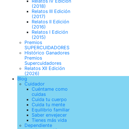
Relatos IV Edición
(2018)
Relatos III Edición
(2017)
Relatos II Edición
(2016)
Relatos I Edición
(2015)
Premios
SUPERCUIDADORES
Histórico Ganadores
Premios
Supercuidadores
Relatos XII Edición
(2026)
Blog
Cuidador
Cuéntame como
cuidas
Cuida tu cuerpo
Cuida tu mente
Equilibrio familiar
Saber envejecer
Tienes más vida
Dependiente