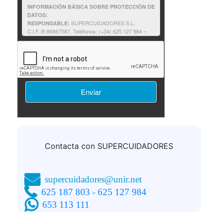
INFORMACIÓN BÁSICA SOBRE PROTECCIÓN DE
DATOS:
SUPERCUIDADORES S.L.
RESPONSABLE:
C.I.F.:B-86867587, Teléfonos: (+34) 625 127 984 –
625 187 803, e-mail:supercuidadores@unir.net
Solicitantes de información: contestar a
FINALIDAD:
su solicitud de información, así como proporcionarle
cualquier otra relacionada que pudiera resultar de su
interés relativa a formación impartida por
SUPERCUIDADORES.
Consentimiento del interesado.
LEGITIMACIÓN:
No comunicamos sus datos fuera
DESTINATARIOS:
de nuestra organización o empresas afines.
Podrá ejercer sus derechos consulte la
DERECHOS:
información adicional.
Puede consultar la
INFORMACIÓN ADICIONAL:
información adicional y detallada sobre
Política de
privacidad
Contacta con SUPERCUIDADORES
supercuidadores@unir.net
625 187 803
-
625 127 984
653 113 111