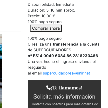
Disponibilidad: Inmediata
Duración:
5-10 min aprox.
Precio:
10,00 €
100% pago seguro
Comprar ahora
100% pago seguro
O realiza una
transferencia
a la cuenta
de SUPERCUIDADORES
nº ES14 0049 6084 86 2816230466
.
Una vez hecho el ingreso envíanos el
resguardo
al email
supercuidadores@unir.net
¡Te llamamos!
Solicita más información
Contacta con nosotros para más detalles de