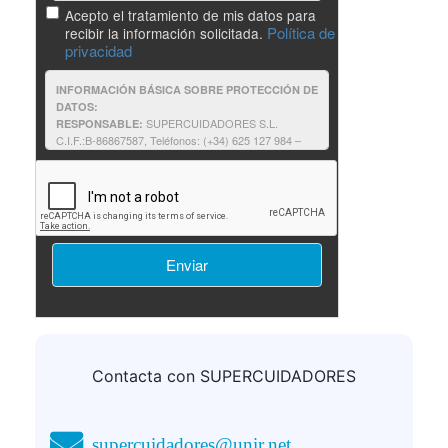
Acepto el tratamiento de mis datos para
Política de
recibir la información solicitada.
privacidad
INFORMACIÓN BÁSICA SOBRE PROTECCIÓN DE
DATOS:
SUPERCUIDADORES S.L.
RESPONSABLE:
C.I.F.:B-86867587, Teléfonos: (+34) 625 127 984 –
625 187 803, e-mail:supercuidadores@unir.net
Solicitantes de información: contestar a
FINALIDAD:
su solicitud de información, así como proporcionarle
cualquier otra relacionada que pudiera resultar de su
interés relativa a formación impartida por
SUPERCUIDADORES.
Consentimiento del interesado.
LEGITIMACIÓN:
No comunicamos sus datos fuera
DESTINATARIOS:
de nuestra organización o empresas afines.
Podrá ejercer sus derechos consulte la
DERECHOS:
información adicional.
Puede consultar la
INFORMACIÓN ADICIONAL:
información adicional y detallada sobre
Política de
privacidad
Contacta con SUPERCUIDADORES
supercuidadores@unir.net