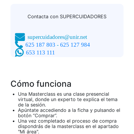
Puede consultar la
INFORMACIÓN ADICIONAL:
información adicional y detallada sobre
Política de
privacidad
Contacta con SUPERCUIDADORES
supercuidadores@unir.net
625 187 803
-
625 127 984
653 113 111
Cómo funciona
Una Masterclass es una clase presencial
virtual, donde un experto te explica el tema
de la sesión.
Apúntate accediendo a la ficha y pulsando el
botón “Comprar”.
Una vez completado el proceso de compra
dispondrás de la masterclass en el apartado
"Mi área".