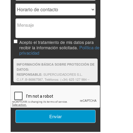
Acepto el tratamiento de mis datos para
Política de
recibir la información solicitada.
privacidad
INFORMACIÓN BÁSICA SOBRE PROTECCIÓN DE
DATOS:
SUPERCUIDADORES S.L.
RESPONSABLE:
C.I.F.:B-86867587, Teléfonos: (+34) 625 127 984 –
625 187 803, e-mail:supercuidadores@unir.net
Solicitantes de información: contestar a
FINALIDAD:
su solicitud de información, así como proporcionarle
cualquier otra relacionada que pudiera resultar de su
interés relativa a formación impartida por
SUPERCUIDADORES.
Consentimiento del interesado.
LEGITIMACIÓN:
No comunicamos sus datos fuera
DESTINATARIOS:
de nuestra organización o empresas afines.
Podrá ejercer sus derechos consulte la
DERECHOS:
información adicional.