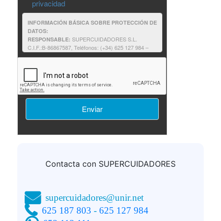
privacidad
INFORMACIÓN BÁSICA SOBRE PROTECCIÓN DE
DATOS:
SUPERCUIDADORES S.L.
RESPONSABLE:
C.I.F.:B-86867587, Teléfonos: (+34) 625 127 984 –
625 187 803, e-mail:supercuidadores@unir.net
Solicitantes de información: contestar a
FINALIDAD:
su solicitud de información, así como proporcionarle
cualquier otra relacionada que pudiera resultar de su
interés relativa a formación impartida por
SUPERCUIDADORES.
Consentimiento del interesado.
LEGITIMACIÓN:
No comunicamos sus datos fuera
DESTINATARIOS:
de nuestra organización o empresas afines.
Podrá ejercer sus derechos consulte la
DERECHOS:
información adicional.
Puede consultar la
INFORMACIÓN ADICIONAL:
información adicional y detallada sobre
Política de
privacidad
Contacta con SUPERCUIDADORES
supercuidadores@unir.net
625 187 803
-
625 127 984