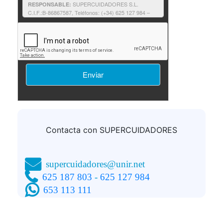
SUPERCUIDADORES S.L.
RESPONSABLE:
C.I.F.:B-86867587, Teléfonos: (+34) 625 127 984 –
625 187 803, e-mail:supercuidadores@unir.net
Solicitantes de información: contestar a
FINALIDAD:
su solicitud de información, así como proporcionarle
cualquier otra relacionada que pudiera resultar de su
interés relativa a formación impartida por
SUPERCUIDADORES.
Consentimiento del interesado.
LEGITIMACIÓN:
No comunicamos sus datos fuera
DESTINATARIOS:
de nuestra organización o empresas afines.
Podrá ejercer sus derechos consulte la
DERECHOS:
información adicional.
Puede consultar la
INFORMACIÓN ADICIONAL:
información adicional y detallada sobre
Política de
privacidad
Contacta con SUPERCUIDADORES
supercuidadores@unir.net
625 187 803
-
625 127 984
653 113 111