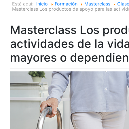
Está aquí:
Inicio
Formación
Masterclass
Clase
Masterclass Los productos de apoyo para las activid
Masterclass Los prod
actividades de la vid
mayores o dependien