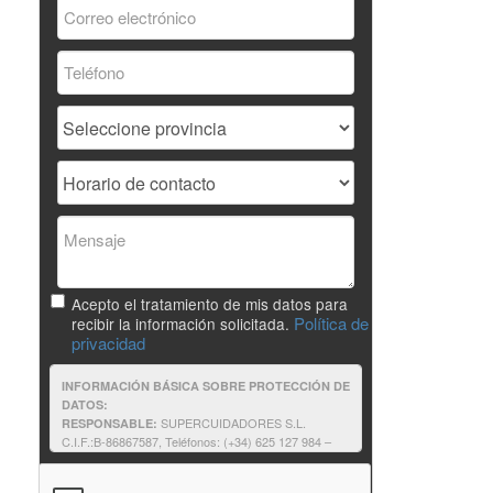
Acepto el tratamiento de mis datos para
Política de
recibir la información solicitada.
privacidad
INFORMACIÓN BÁSICA SOBRE PROTECCIÓN DE
DATOS:
SUPERCUIDADORES S.L.
RESPONSABLE:
C.I.F.:B-86867587, Teléfonos: (+34) 625 127 984 –
625 187 803, e-mail:supercuidadores@unir.net
Solicitantes de información: contestar a
FINALIDAD: