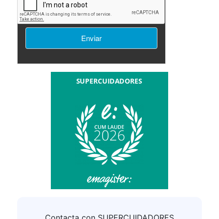
su solicitud de información, así como proporcionarle
cualquier otra relacionada que pudiera resultar de su
interés relativa a formación impartida por
SUPERCUIDADORES.
Consentimiento del interesado.
LEGITIMACIÓN:
No comunicamos sus datos fuera
DESTINATARIOS:
de nuestra organización o empresas afines.
Podrá ejercer sus derechos consulte la
DERECHOS:
información adicional.
Puede consultar la
INFORMACIÓN ADICIONAL:
información adicional y detallada sobre
Política de
privacidad
Contacta con SUPERCUIDADORES