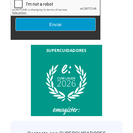
su solicitud de información, así como proporcionarle
cualquier otra relacionada que pudiera resultar de su
interés relativa a formación impartida por
SUPERCUIDADORES.
Consentimiento del interesado.
LEGITIMACIÓN:
No comunicamos sus datos fuera
DESTINATARIOS:
de nuestra organización o empresas afines.
Podrá ejercer sus derechos consulte la
DERECHOS:
información adicional.
Puede consultar la
INFORMACIÓN ADICIONAL:
información adicional y detallada sobre
Política de
privacidad