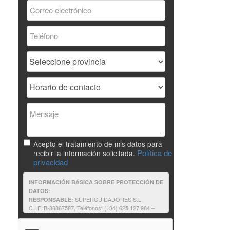
Acepto el tratamiento de mis datos para
Política de
recibir la información solicitada.
privacidad
INFORMACIÓN BÁSICA SOBRE PROTECCIÓN DE
DATOS:
SUPERCUIDADORES S.L.
RESPONSABLE:
C.I.F.:B-86867587, Teléfonos: (+34) 625 127 984 –
625 187 803, e-mail:supercuidadores@unir.net
Solicitantes de información: contestar a
FINALIDAD: