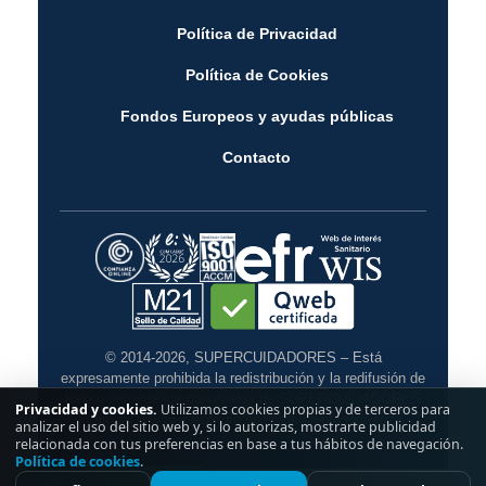
Política de Privacidad
Política de Cookies
Fondos Europeos y ayudas públicas
Contacto
© 2014-2026, SUPERCUIDADORES – Está
expresamente prohibida la redistribución y la redifusión de
todo o parte de los contenidos de SUPERCUIDADORES
Privacidad y cookies.
Utilizamos cookies propias y de terceros para
sin su previo y expreso consentimiento escrito.
analizar el uso del sitio web y, si lo autorizas, mostrarte publicidad
relacionada con tus preferencias en base a tus hábitos de navegación.
Política de cookies
.