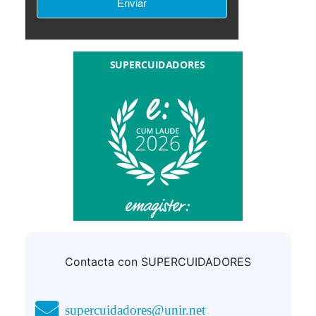
No comunicamos sus datos fuera
DESTINATARIOS:
de nuestra organización o empresas afines.
Podrá ejercer sus derechos consulte la
DERECHOS:
información adicional.
Puede consultar la
INFORMACIÓN ADICIONAL:
información adicional y detallada sobre
Política de
privacidad
Contacta con SUPERCUIDADORES
supercuidadores@unir.net