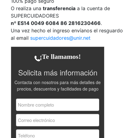
100% pago seguro
O realiza una
transferencia
a la cuenta de
SUPERCUIDADORES
nº ES14 0049 6084 86 2816230466
.
Una vez hecho el ingreso envíanos el resguardo
al email
supercuidadores@unir.net
¡Te llamamos!
Solicita más información
Contacta con nosotros para más detalles de
precios, descuentos y facilidades de pago