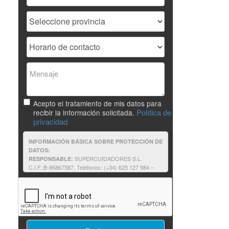
Acepto el tratamiento de mis datos para
Política de
recibir la información solicitada.
privacidad
INFORMACIÓN BÁSICA SOBRE PROTECCIÓN DE
DATOS:
SUPERCUIDADORES S.L.
RESPONSABLE:
C.I.F.:B-86867587, Teléfonos: (+34) 625 127 984 –
625 187 803, e-mail:supercuidadores@unir.net
Solicitantes de información: contestar a
FINALIDAD:
su solicitud de información, así como proporcionarle
cualquier otra relacionada que pudiera resultar de su
interés relativa a formación impartida por
SUPERCUIDADORES.
Consentimiento del interesado.
LEGITIMACIÓN: