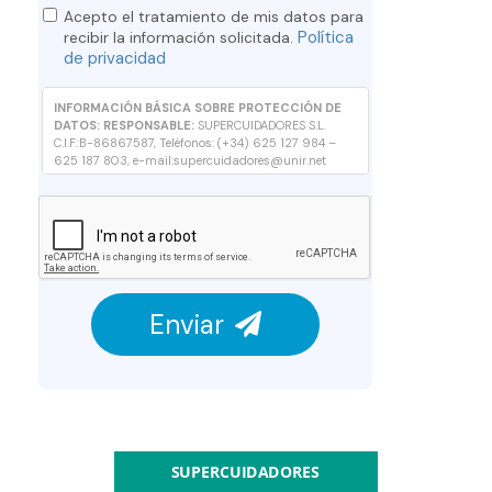
Acepto el tratamiento de mis datos para
Política
recibir la información solicitada.
de privacidad
INFORMACIÓN BÁSICA SOBRE PROTECCIÓN DE
DATOS:
RESPONSABLE:
SUPERCUIDADORES S.L.
C.I.F.:B-86867587, Teléfonos: (+34) 625 127 984 –
625 187 803, e-mail:supercuidadores@unir.net
FINALIDAD:
Solicitantes de información: contestar a
su solicitud de información, así como proporcionarle
cualquier otra relacionada que pudiera resultar de
su interés relativa a formación impartida por
SUPERCUIDADORES.
LEGITIMACIÓN:
Consentimiento del interesado.
DESTINATARIOS:
No comunicamos sus datos fuera
de nuestra organización o empresas afines.
Enviar
DERECHOS:
Podrá ejercer sus derechos consulte la
información adicional.
INFORMACIÓN ADICIONAL:
Puede consultar la
información adicional y detallada sobre
Política de
privacidad