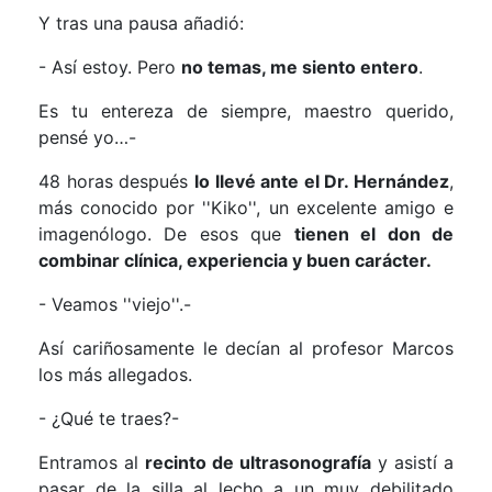
Y tras una pausa añadió:
- Así estoy. Pero
no temas, me siento entero
.
Es tu entereza de siempre, maestro querido,
pensé yo…-
48 horas después
lo llevé ante el Dr. Hernández
,
más conocido por ''Kiko'', un excelente amigo e
imagenólogo. De esos que
tienen el don de
combinar clínica, experiencia y buen carácter.
- Veamos ''viejo''.-
Así cariñosamente le decían al profesor Marcos
los más allegados.
- ¿Qué te traes?-
Entramos al
recinto de ultrasonografía
y asistí a
pasar de la silla al lecho a un muy debilitado