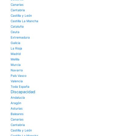
Canarias
Cantabria
Castilla y León
Castilla La Mancha
Cataluña
Ceuta
Extremadura
Galicia
La Rioja
Madrid
Melilla
Murcia
Navarra
País Vasco
Valencia
Toda España
Discapacidad
Andalucía
Aragón
Asturias
Baleares
Canarias
Cantabria
Castilla y León
Castilla La Mancha