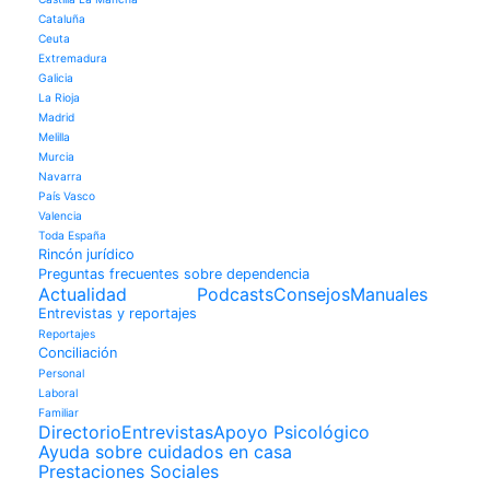
Cataluña
Ceuta
Extremadura
Galicia
La Rioja
Madrid
Melilla
Murcia
Navarra
País Vasco
Valencia
Toda España
Rincón jurídico
Preguntas frecuentes sobre dependencia
Actualidad
Podcasts
Consejos
Manuales
Entrevistas y reportajes
Reportajes
Conciliación
Personal
Laboral
Familiar
Directorio
Entrevistas
Apoyo Psicológico
Ayuda sobre cuidados en casa
Prestaciones Sociales