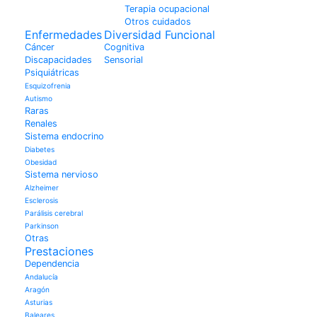
Terapia ocupacional
Otros cuidados
Enfermedades
Diversidad Funcional
Cáncer
Cognitiva
Discapacidades
Sensorial
Psiquiátricas
Esquizofrenia
Autismo
Raras
Renales
Sistema endocrino
Diabetes
Obesidad
Sistema nervioso
Alzheimer
Esclerosis
Parálisis cerebral
Parkinson
Otras
Prestaciones
Dependencia
Andalucía
Aragón
Asturias
Baleares