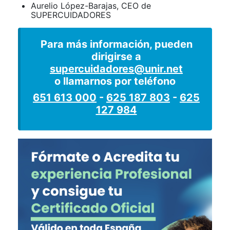
Aurelio López-Barajas, CEO de
SUPERCUIDADORES
Para más información, pueden
dirigirse a
supercuidadores@unir.net
o llamarnos por teléfono
651 613 000
-
625 187 803
-
625
127 984